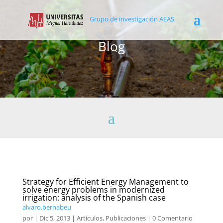
Grupo de investigación AEAS
Blog
Strategy for Efficient Energy Management to
solve energy problems in modernized
irrigation: analysis of the Spanish case
alvaro.bernabeu
por
|
Dic 5, 2013
|
Artículos
,
Publicaciones
| 0 Comentario