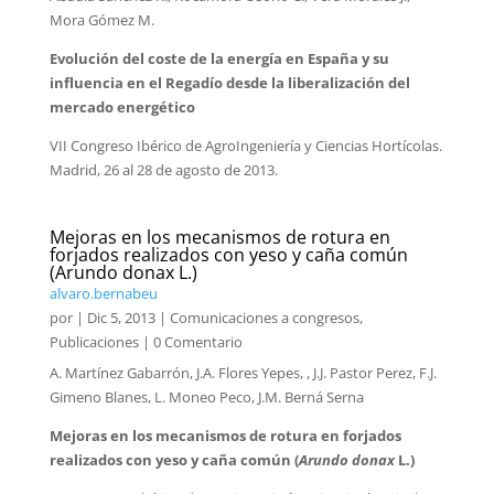
Mora Gómez M.
Evolución del coste de la energía en España y su
influencia en el Regadío desde la liberalización del
mercado energético
VII Congreso Ibérico de AgroIngeniería y Ciencias Hortícolas.
Madrid, 26 al 28 de agosto de 2013.
Mejoras en los mecanismos de rotura en
forjados realizados con yeso y caña común
(Arundo donax L.)
alvaro.bernabeu
por
|
Dic 5, 2013
|
Comunicaciones a congresos
,
Publicaciones
| 0 Comentario
A. Martínez Gabarrón, J.A. Flores Yepes, , J.J. Pastor Perez, F.J.
Gimeno Blanes, L. Moneo Peco, J.M. Berná Serna
Mejoras en los mecanismos de rotura en forjados
realizados con yeso y caña común (
Arundo donax
L.)